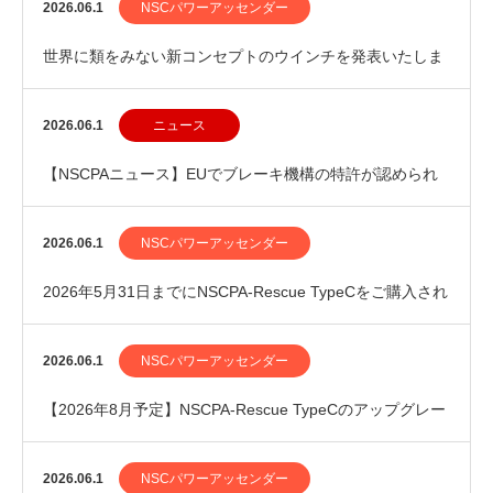
ョン有料化のご案内
2026.06.1
NSCパワーアッセンダー
世界に類をみない新コンセプトのウインチを発表いたしま
した
2026.06.1
ニュース
【NSCPAニュース】EUでブレーキ機構の特許が認められ
ました
2026.06.1
NSCパワーアッセンダー
2026年5月31日までにNSCPA-Rescue TypeCをご購入され
たお客様へ
2026.06.1
NSCパワーアッセンダー
【2026年8月予定】NSCPA-Rescue TypeCのアップグレー
ドを行います
2026.06.1
NSCパワーアッセンダー