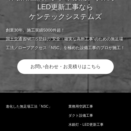
LED更新工事なら
ケンテックシステムズ
創業30年。施工実績5000件超！
国土交通省NETIS登録の”安全・確実な高所工事”のための無足場
工法／ロープアクセス「NSC」を極めた設備工事のプロが施工！
お問い合わせ・お見積りはこちら
進化した無足場工法「NSC」
業務用空調工事
ダクト設備工事
水銀灯・LED更新工事