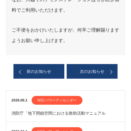
料でご利用いただけます。
ご不便をおかけいたしますが、何卒ご理解賜ります
ようお願い申し上げます。
前のお知らせ
次のお知らせ
2026.06.1
NSCパワーアッセンダー
消防庁「地下閉鎖空間における救助活動マニュアル
（案）」にNSCPA-Rescue TypeCが掲載さ…