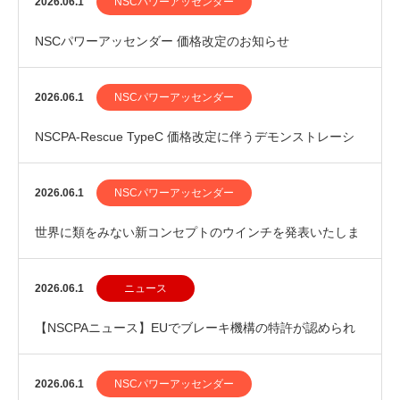
2026.06.1
NSCパワーアッセンダー
NSCパワーアッセンダー 価格改定のお知らせ
2026.06.1
NSCパワーアッセンダー
NSCPA-Rescue TypeC 価格改定に伴うデモンストレーシ
ョン有料化のご案内
2026.06.1
NSCパワーアッセンダー
世界に類をみない新コンセプトのウインチを発表いたしま
した
2026.06.1
ニュース
【NSCPAニュース】EUでブレーキ機構の特許が認められ
ました
2026.06.1
NSCパワーアッセンダー