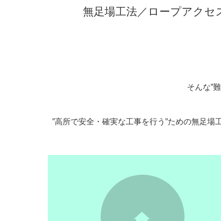
無足場工法／ロープアクセ
そんな”
”高所で安全・確実な工事を行う”ための無足場
icon25
icon5