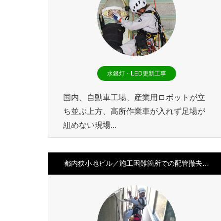
水銀灯・LED更新工事
国内、自動車工場、産業用ロボットが立
ち並ぶ上方、高所作業車が入れず足場が
組めない現場...
都内狭小地ビル／施工困難箇所での配管撤去…