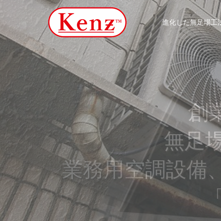
進化した無足場工法
創業
無足
業務用空調設備