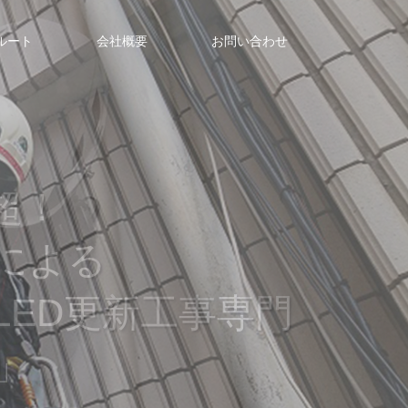
ルート
会社概要
お問い合わせ
件超！
による
ED更新工事専門
」