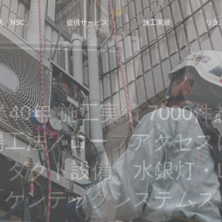
「NSC」
提供サービス
施工実績
リク
40年。施工実績7000
場工法／ロープアクセス
、ダクト設備、水銀灯・L
「ケンテックシステムズ