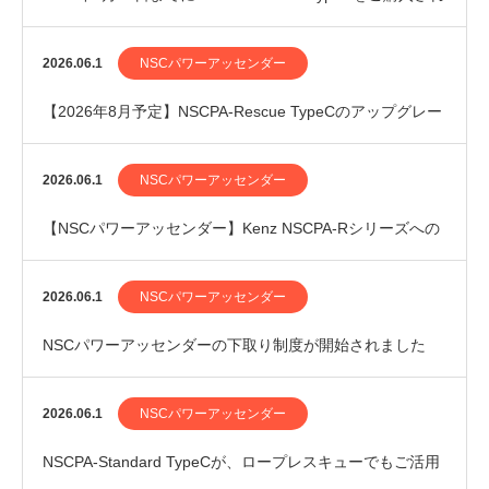
たお客様へ
2026.06.1
NSCパワーアッセンダー
【2026年8月予定】NSCPA-Rescue TypeCのアップグレー
ドを行います
2026.06.1
NSCパワーアッセンダー
【NSCパワーアッセンダー】Kenz NSCPA-Rシリーズへの
メンテナンスパック追加のお知らせ
2026.06.1
NSCパワーアッセンダー
NSCパワーアッセンダーの下取り制度が開始されました
2026.06.1
NSCパワーアッセンダー
NSCPA-Standard TypeCが、ロープレスキューでもご活用