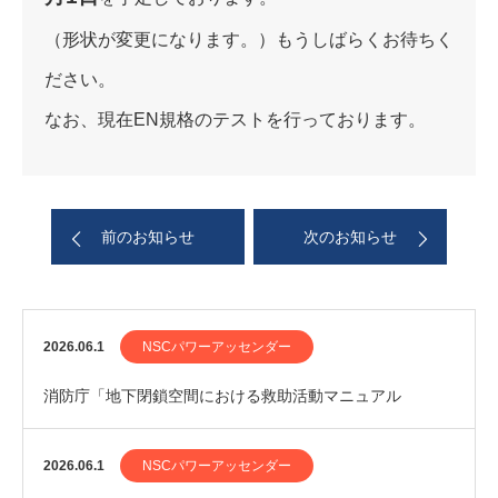
（形状が変更になります。）もうしばらくお待ちく
ださい。
なお、現在EN規格のテストを行っております。
前のお知らせ
次のお知らせ
2026.06.1
NSCパワーアッセンダー
消防庁「地下閉鎖空間における救助活動マニュアル
（案）」にNSCPA-Rescue TypeCが掲載さ…
2026.06.1
NSCパワーアッセンダー