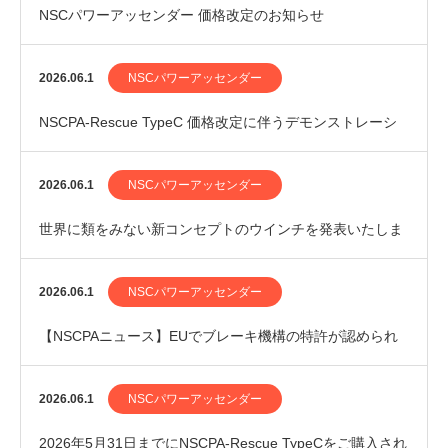
NSCパワーアッセンダー 価格改定のお知らせ
2026.06.1
NSCパワーアッセンダー
NSCPA-Rescue TypeC 価格改定に伴うデモンストレーシ
ョン有料化のご案内
2026.06.1
NSCパワーアッセンダー
世界に類をみない新コンセプトのウインチを発表いたしま
した
2026.06.1
NSCパワーアッセンダー
【NSCPAニュース】EUでブレーキ機構の特許が認められ
ました
2026.06.1
NSCパワーアッセンダー
2026年5月31日までにNSCPA-Rescue TypeCをご購入され