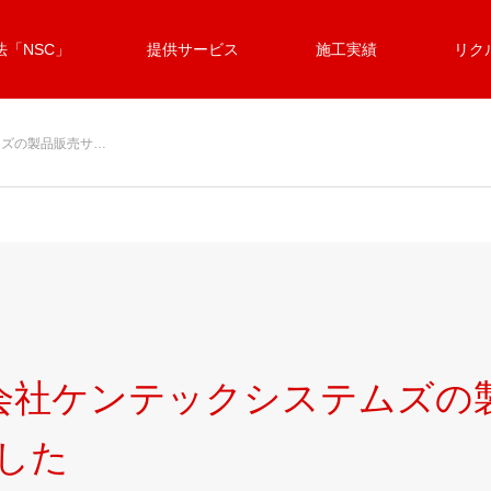
「NSC」
提供サービス
施工実績
リク
ムズの製品販売サ…
有限会社ケンテックシステムズ
した