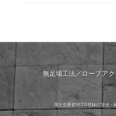
無足場工法／ロープアク
国土交通省NETIS登録の”安