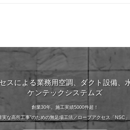
セスによる業務用空調、ダクト設備、水
ケンテックシステムズ
創業30年。施工実績5000件超！
全・確実な高所工事”のための無足場工法／ロープアクセス「NSC