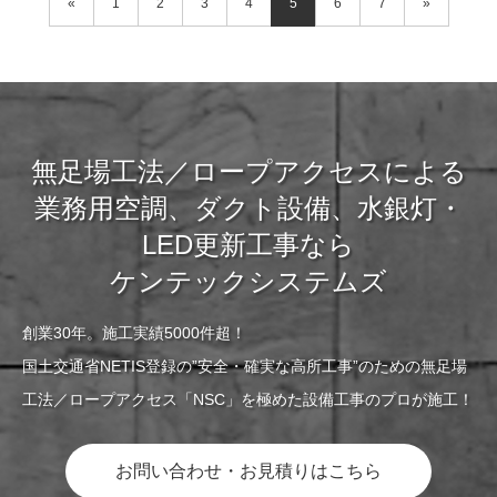
«
1
2
3
4
5
6
7
»
無足場工法／ロープアクセスによる
業務用空調、ダクト設備、水銀灯・
LED更新工事なら
ケンテックシステムズ
創業30年。施工実績5000件超！
国土交通省NETIS登録の”安全・確実な高所工事”のための無足場
工法／ロープアクセス「NSC」を極めた設備工事のプロが施工！
お問い合わせ・お見積りはこちら