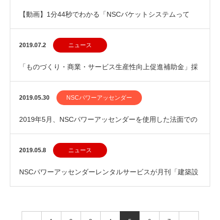
【動画】1分44秒でわかる「NSCバケットシステムって
何？」
2019.07.2
ニュース
「ものづくり・商業・サービス生産性向上促進補助金」採
択案件に選出されました
2019.05.30
NSCパワーアッセンダー
2019年5月、NSCパワーアッセンダーを使用した法面での
レスキュー訓練を行いました！
2019.05.8
ニュース
NSCパワーアッセンダーレンタルサービスが月刊「建築設
備と配管工事」に掲載されました！